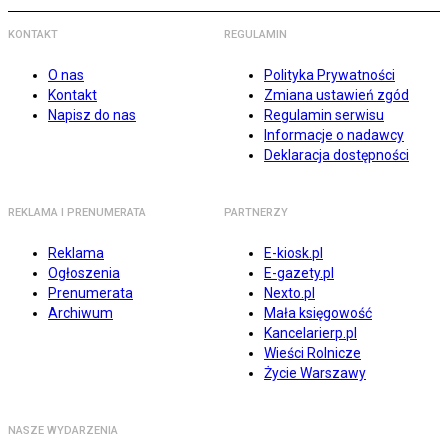
KONTAKT
REGULAMIN
O nas
Polityka Prywatności
Kontakt
Zmiana ustawień zgód
Napisz do nas
Regulamin serwisu
Informacje o nadawcy
Deklaracja dostępności
REKLAMA I PRENUMERATA
PARTNERZY
Reklama
E-kiosk.pl
Ogłoszenia
E-gazety.pl
Prenumerata
Nexto.pl
Archiwum
Mała księgowość
Kancelarierp.pl
Wieści Rolnicze
Życie Warszawy
NASZE WYDARZENIA