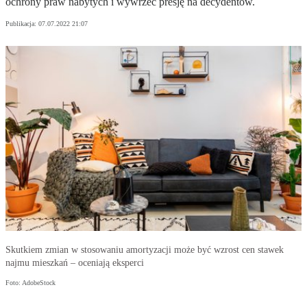
ochrony praw nabytych i wywrzeć presję na decydentów.
Publikacja:
07.07.2022 21:07
Skutkiem zmian w stosowaniu amortyzacji może być wzrost cen stawek
najmu mieszkań – oceniają eksperci
Foto: AdobeStock