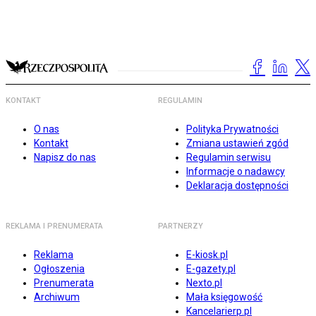
KONTAKT
REGULAMIN
O nas
Polityka Prywatności
Kontakt
Zmiana ustawień zgód
Napisz do nas
Regulamin serwisu
Informacje o nadawcy
Deklaracja dostępności
REKLAMA I PRENUMERATA
PARTNERZY
Reklama
E-kiosk.pl
Ogłoszenia
E-gazety.pl
Prenumerata
Nexto.pl
Archiwum
Mała księgowość
Kancelarierp.pl