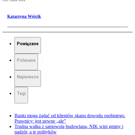
Foto: Adobe Stock
Katarzyna Wójcik
Powiązane
Polecane
Najnowsze
Tagi
Banki mogą żądać od klientów skanu dowodu osobistego.
Prawnicy: jest pewne „ale”
Trudna walka z samowolą budowlaną. NIK wini gminy i
nadzór, a te polityków