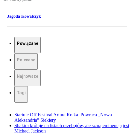
Foto: materiały prasowe
Jagoda Kowalczyk
Powiązane
Polecane
Najnowsze
Tagi
Startuje Off Festival Artura Rojka. Powraca „Nowa
Aleksandria" Siekiery
Shakira króluje na listach przebojów, ale szarą eminencją jest
Michael Jackson