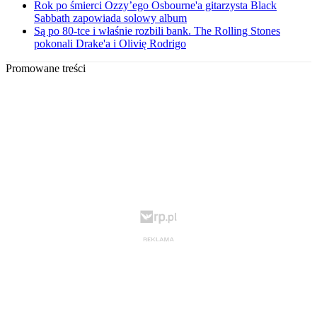
Rok po śmierci Ozzy’ego Osbourne'a gitarzysta Black
Sabbath zapowiada solowy album
Są po 80-tce i właśnie rozbili bank. The Rolling Stones
pokonali Drake'a i Olivię Rodrigo
Promowane treści