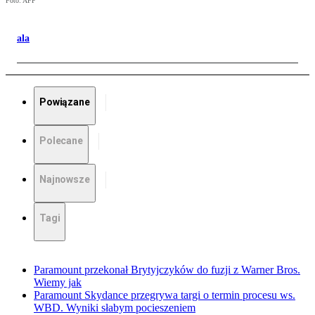
Foto: AFP
ala
Powiązane
Polecane
Najnowsze
Tagi
Paramount przekonał Brytyjczyków do fuzji z Warner Bros.
Wiemy jak
Paramount Skydance przegrywa targi o termin procesu ws.
WBD. Wyniki słabym pocieszeniem