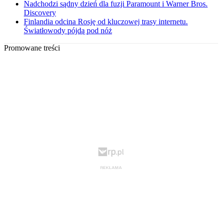
Nadchodzi sądny dzień dla fuzji Paramount i Warner Bros.
Discovery
Finlandia odcina Rosję od kluczowej trasy internetu.
Światłowody pójdą pod nóż
Promowane treści