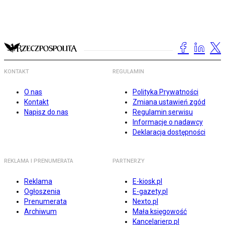
KONTAKT
REGULAMIN
O nas
Polityka Prywatności
Kontakt
Zmiana ustawień zgód
Napisz do nas
Regulamin serwisu
Informacje o nadawcy
Deklaracja dostępności
REKLAMA I PRENUMERATA
PARTNERZY
Reklama
E-kiosk.pl
Ogłoszenia
E-gazety.pl
Prenumerata
Nexto.pl
Archiwum
Mała księgowość
Kancelarierp.pl