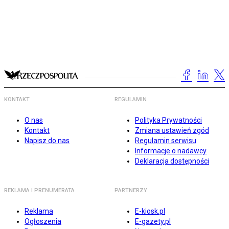
KONTAKT
REGULAMIN
O nas
Polityka Prywatności
Kontakt
Zmiana ustawień zgód
Napisz do nas
Regulamin serwisu
Informacje o nadawcy
Deklaracja dostępności
REKLAMA I PRENUMERATA
PARTNERZY
Reklama
E-kiosk.pl
Ogłoszenia
E-gazety.pl