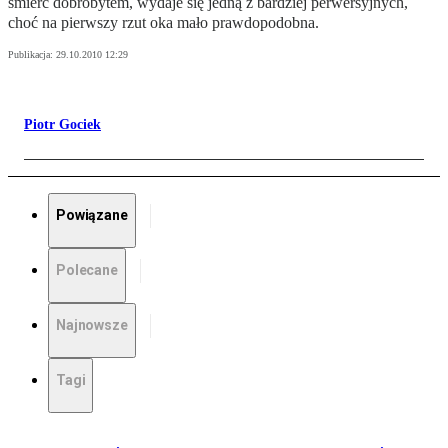
śmierć dobrobytem, wydaje się jedną z bardziej perwersyjnych,
choć na pierwszy rzut oka mało prawdopodobna.
Publikacja:
29.10.2010 12:29
Piotr Gociek
Powiązane
Polecane
Najnowsze
Tagi