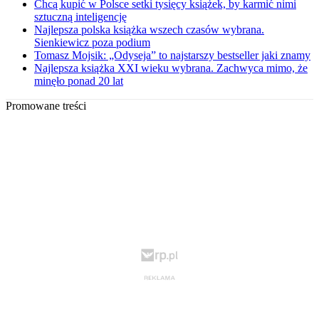
Chcą kupić w Polsce setki tysięcy książek, by karmić nimi
sztuczną inteligencję
Najlepsza polska książka wszech czasów wybrana.
Sienkiewicz poza podium
Tomasz Mojsik: „Odyseja” to najstarszy bestseller jaki znamy
Najlepsza książka XXI wieku wybrana. Zachwyca mimo, że
minęło ponad 20 lat
Promowane treści