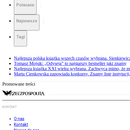
Polecane
Najnowsze
Tagi
Najlepsza polska książka wszech czasów wybrana. Sienkiewi
Tomasz Mojsik: „Odyseja” to najstarszy bestseller jaki znamy
Najlepsza książka XXI wieku wybrana. Zachwyca mimo, że mi
Marta Cienkowska zapowiada konkursy. Znamy listę instytucji,
Promowane treści
KONTAKT
O nas
Kontakt