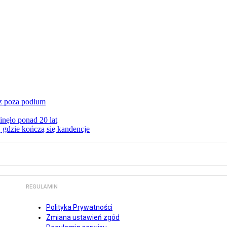
cz poza podium
nęło ponad 20 lat
 gdzie kończą się kandencje
REGULAMIN
Polityka Prywatności
Zmiana ustawień zgód