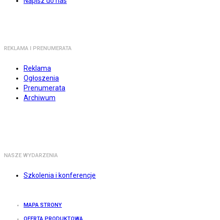
Napisz do nas
REKLAMA I PRENUMERATA
Reklama
Ogłoszenia
Prenumerata
Archiwum
NASZE WYDARZENIA
Szkolenia i konferencje
MAPA STRONY
OFERTA PRODUKTOWA