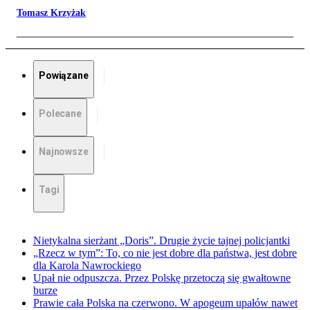
Tomasz Krzyżak
Powiązane
Polecane
Najnowsze
Tagi
Nietykalna sierżant „Doris”. Drugie życie tajnej policjantki
„Rzecz w tym”: To, co nie jest dobre dla państwa, jest dobre
dla Karola Nawrockiego
Upał nie odpuszcza. Przez Polskę przetoczą się gwałtowne
burze
Prawie cała Polska na czerwono. W apogeum upałów nawet