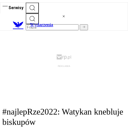
Serwisy
Wydarzenia
#najlepRze2022: Watykan knebluje
biskupów