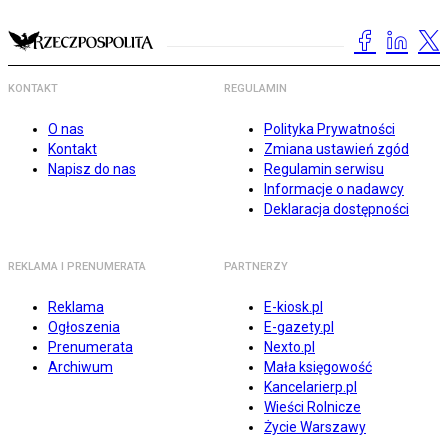
KONTAKT
REGULAMIN
O nas
Polityka Prywatności
Kontakt
Zmiana ustawień zgód
Napisz do nas
Regulamin serwisu
Informacje o nadawcy
Deklaracja dostępności
REKLAMA I PRENUMERATA
PARTNERZY
Reklama
E-kiosk.pl
Ogłoszenia
E-gazety.pl
Prenumerata
Nexto.pl
Archiwum
Mała księgowość
Kancelarierp.pl
Wieści Rolnicze
Życie Warszawy