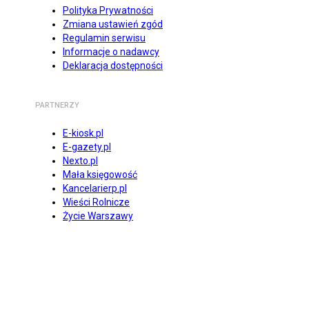
Polityka Prywatności
Zmiana ustawień zgód
Regulamin serwisu
Informacje o nadawcy
Deklaracja dostępności
PARTNERZY
E-kiosk.pl
E-gazety.pl
Nexto.pl
Mała księgowość
Kancelarierp.pl
Wieści Rolnicze
Życie Warszawy