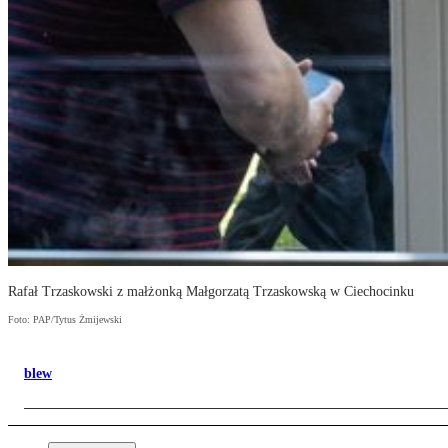
Rafał Trzaskowski z małżonką Małgorzatą Trzaskowską w Ciechocinku
Foto: PAP/Tytus Żmijewski
blew