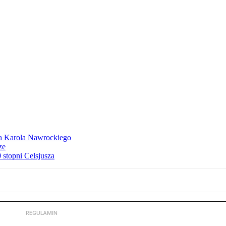
dla Karola Nawrockiego
ze
stopni Celsjusza
REGULAMIN