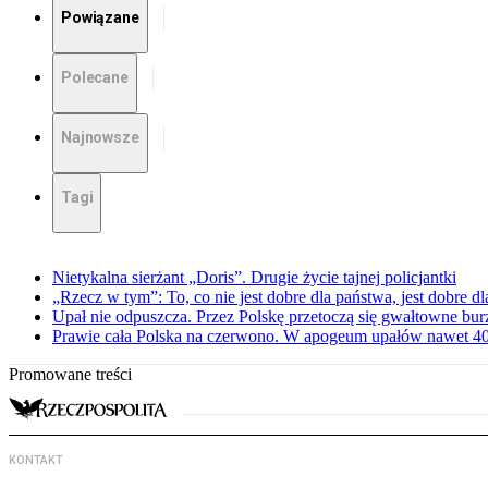
Powiązane
Polecane
Najnowsze
Tagi
Nietykalna sierżant „Doris”. Drugie życie tajnej policjantki
„Rzecz w tym”: To, co nie jest dobre dla państwa, jest dobre 
Upał nie odpuszcza. Przez Polskę przetoczą się gwałtowne bur
Prawie cała Polska na czerwono. W apogeum upałów nawet 40 
Promowane treści
KONTAKT