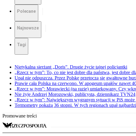
Polecane
Najnowsze
Tagi
Nietykalna sierżant „Doris”. Drugie życie tajnej policjantki
„Rzecz w tym”: To, co nie jest dobre dla państwa, jest dobre 
Upał nie odpuszcza. Przez Polskę przetoczą się gwałtowne bur
Prawie cała Polska na czerwono. W apogeum upałów nawet 40 
„Rzecz w tym”: Morawiecki (na razie) umiarkowany. Czy wkr
Nie żyje Andrzej Morozowski, publicysta, dziennikarz TVN24
„Rzecz w tym”: Największym wygranym sytuacji w PiS może o
Termometry pokażą 36 stopni. W tych regionach upał najbardzi
Promowane treści