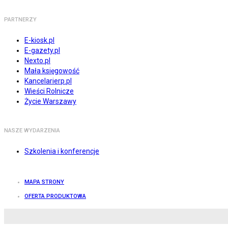
PARTNERZY
E-kiosk.pl
E-gazety.pl
Nexto.pl
Mała księgowość
Kancelarierp.pl
Wieści Rolnicze
Życie Warszawy
NASZE WYDARZENIA
Szkolenia i konferencje
MAPA STRONY
OFERTA PRODUKTOWA