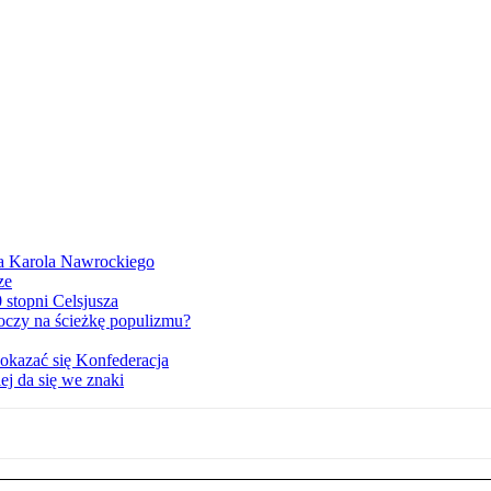
dla Karola Nawrockiego
ze
stopni Celsjusza
oczy na ścieżkę populizmu?
kazać się Konfederacja
ej da się we znaki