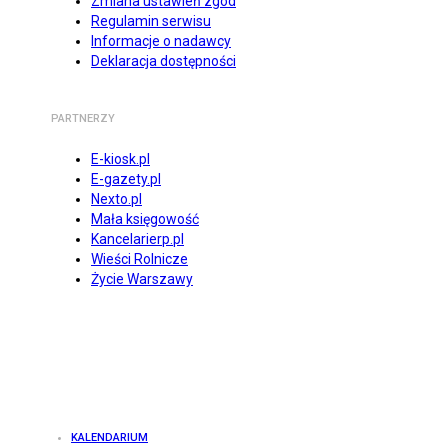
Zmiana ustawień zgód
Regulamin serwisu
Informacje o nadawcy
Deklaracja dostępności
PARTNERZY
E-kiosk.pl
E-gazety.pl
Nexto.pl
Mała księgowość
Kancelarierp.pl
Wieści Rolnicze
Życie Warszawy
KALENDARIUM