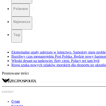
Polecane
Najnowsze
Tagi
Ekstremalne upały uderzają w lotnictwo. Samoloty mają proble
Burzliwy czas megaprojektu Port Polska. Będzie nowy harmo
Włoski desant na tankowiec floty cieni. Polacy też tam byli
Rosja szuka nowych szlaków morskich dla eksportu po ukraińs
Promowane treści
KONTAKT
O nas