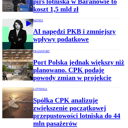
pirs lotniska w Baranowie to
koszt 1,5 mld zł
BIZNES
AI napędzi PKB i zmniejszy
wpływy podatkowe
TRANSPORT
Port Polska jednak większy niż
planowano. CPK podaje
powody zmian w projekcie
LOTNISKA
Spółka CPK analizuje
zwiększenie początkowej
przepustowości lotniska do 44
mln pasażerów