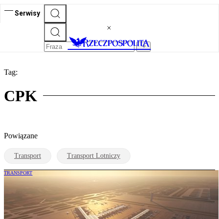
Serwisy
Tag:
CPK
Powiązane
Transport
Transport Lotniczy
TRANSPORT
Burzliwy czas megaprojektu Port Polska.
Będzie nowy harmonogram przetargów