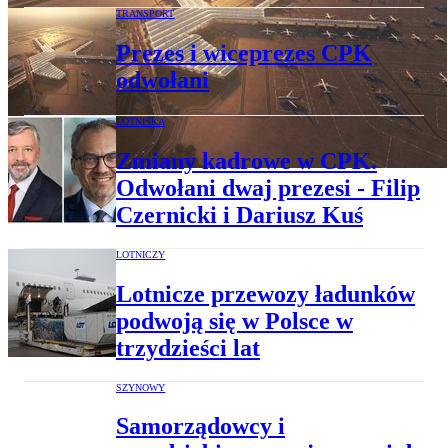
TRANSPORT
Prezes i wiceprezes CPK
odwołani
LOTNISKA
Zmiany kadrowe w CPK.
Odwołani dwaj prezesi - Filip
Czernicki i Dariusz Kuś
LOTNICZY
Lotnicze przewozy ładunków
podwoją się w Polsce w
trzydzieści lat
SZYNOWY
Samorządowcy i