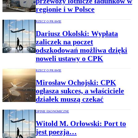
przewozy lotnicze ładunków w
regionie i w Polsce
RZECZ O PRAWIE
Dariusz Okolski: Wypłata
zaliczek na poczet
odszkodowań możliwa dzięki
noweli ustawy o CPK
RZECZ O PRAWIE
Mirosław Ochojski: CPK
ogłasza sukces, a właściciele
działek muszą czekać
OPINIE EKONOMICZNE
Witold M. Orłowski: Port to
jest poezja…