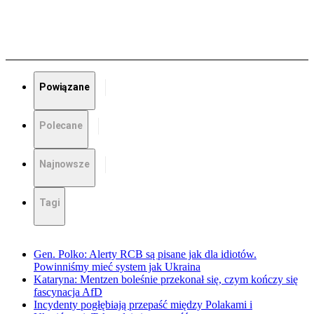
Powiązane
Polecane
Najnowsze
Tagi
Gen. Polko: Alerty RCB są pisane jak dla idiotów.
Powinniśmy mieć system jak Ukraina
Kataryna: Mentzen boleśnie przekonał się, czym kończy się
fascynacja AfD
Incydenty pogłębiają przepaść między Polakami i