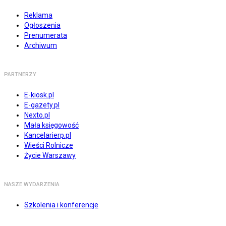
Reklama
Ogłoszenia
Prenumerata
Archiwum
PARTNERZY
E-kiosk.pl
E-gazety.pl
Nexto.pl
Mała księgowość
Kancelarierp.pl
Wieści Rolnicze
Życie Warszawy
NASZE WYDARZENIA
Szkolenia i konferencje