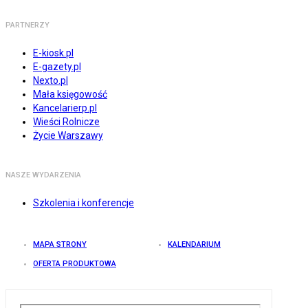
PARTNERZY
E-kiosk.pl
E-gazety.pl
Nexto.pl
Mała księgowość
Kancelarierp.pl
Wieści Rolnicze
Życie Warszawy
NASZE WYDARZENIA
Szkolenia i konferencje
MAPA STRONY
KALENDARIUM
OFERTA PRODUKTOWA