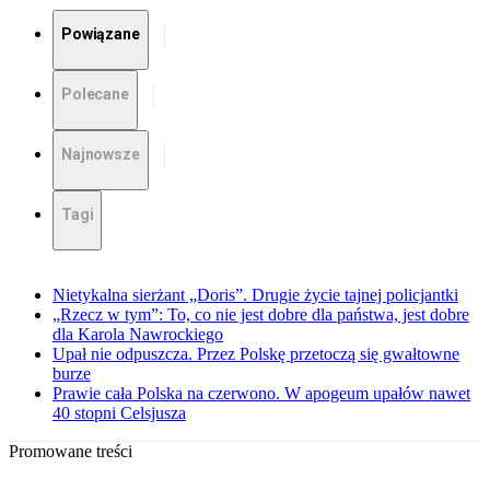
Powiązane
Polecane
Najnowsze
Tagi
Nietykalna sierżant „Doris”. Drugie życie tajnej policjantki
„Rzecz w tym”: To, co nie jest dobre dla państwa, jest dobre
dla Karola Nawrockiego
Upał nie odpuszcza. Przez Polskę przetoczą się gwałtowne
burze
Prawie cała Polska na czerwono. W apogeum upałów nawet
40 stopni Celsjusza
Promowane treści