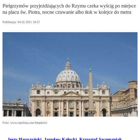
Pielgrzymów przyjeżdżających do Rzymu czeka wyścig po miejsce
na placu św. Piotra, nocne czuwanie albo tłok w kolejce do metra
Publikacja:
04.02.2011 18:57
Foto: www.cepolina.com/freephoto/
Jerzy Haszczyński
,
Jarosław Kałucki
,
Krzysztof Szczepaniak