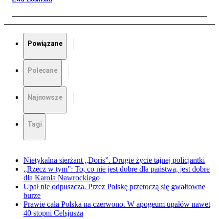
Powiązane
Polecane
Najnowsze
Tagi
Nietykalna sierżant „Doris”. Drugie życie tajnej policjantki
„Rzecz w tym”: To, co nie jest dobre dla państwa, jest dobre
dla Karola Nawrockiego
Upał nie odpuszcza. Przez Polskę przetoczą się gwałtowne
burze
Prawie cała Polska na czerwono. W apogeum upałów nawet
40 stopni Celsjusza