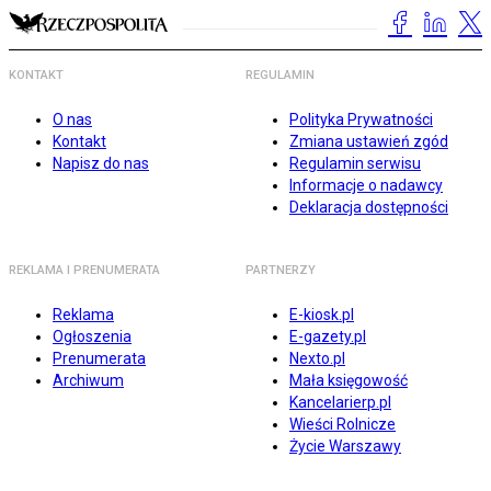
KONTAKT
REGULAMIN
O nas
Polityka Prywatności
Kontakt
Zmiana ustawień zgód
Napisz do nas
Regulamin serwisu
Informacje o nadawcy
Deklaracja dostępności
REKLAMA I PRENUMERATA
PARTNERZY
Reklama
E-kiosk.pl
Ogłoszenia
E-gazety.pl
Prenumerata
Nexto.pl
Archiwum
Mała księgowość
Kancelarierp.pl
Wieści Rolnicze
Życie Warszawy