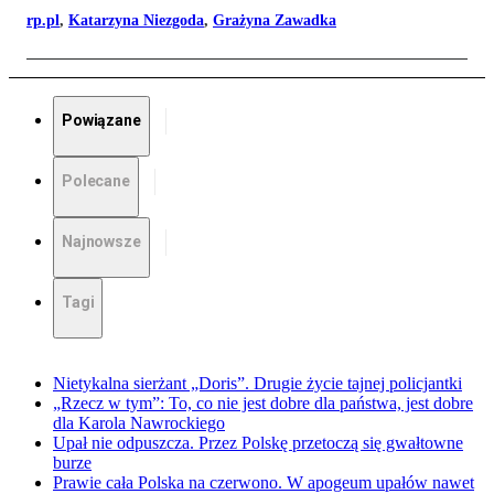
rp.pl
,
Katarzyna Niezgoda
,
Grażyna Zawadka
Powiązane
Polecane
Najnowsze
Tagi
Nietykalna sierżant „Doris”. Drugie życie tajnej policjantki
„Rzecz w tym”: To, co nie jest dobre dla państwa, jest dobre
dla Karola Nawrockiego
Upał nie odpuszcza. Przez Polskę przetoczą się gwałtowne
burze
Prawie cała Polska na czerwono. W apogeum upałów nawet