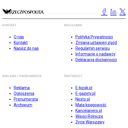
KONTAKT
REGULAMIN
O nas
Polityka Prywatności
Kontakt
Zmiana ustawień zgód
Napisz do nas
Regulamin serwisu
Informacje o nadawcy
Deklaracja dostępności
REKLAMA I PRENUMERATA
PARTNERZY
Reklama
E-kiosk.pl
Ogłoszenia
E-gazety.pl
Prenumerata
Nexto.pl
Archiwum
Mała księgowość
Kancelarierp.pl
Wieści Rolnicze
Życie Warszawy