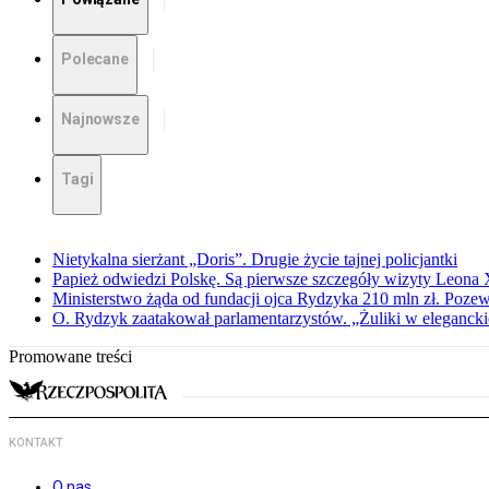
Polecane
Najnowsze
Tagi
Nietykalna sierżant „Doris”. Drugie życie tajnej policjantki
Papież odwiedzi Polskę. Są pierwsze szczegóły wizyty Leona
Ministerstwo żąda od fundacji ojca Rydzyka 210 mln zł. Poze
O. Rydzyk zaatakował parlamentarzystów. „Żuliki w eleganck
Promowane treści
KONTAKT
O nas