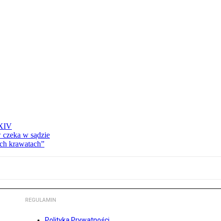
 XIV
w czeka w sądzie
ich krawatach”
REGULAMIN
Polityka Prywatności