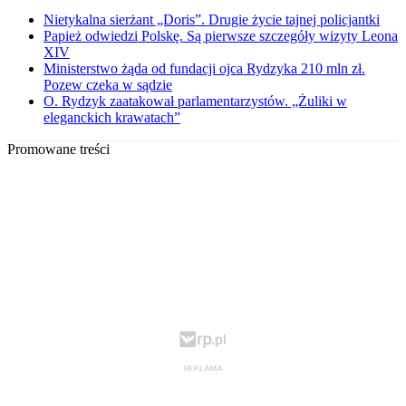
Nietykalna sierżant „Doris”. Drugie życie tajnej policjantki
Papież odwiedzi Polskę. Są pierwsze szczegóły wizyty Leona
XIV
Ministerstwo żąda od fundacji ojca Rydzyka 210 mln zł.
Pozew czeka w sądzie
O. Rydzyk zaatakował parlamentarzystów. „Żuliki w
eleganckich krawatach”
Promowane treści