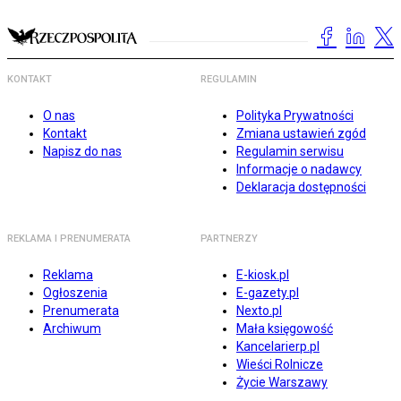
KONTAKT
REGULAMIN
O nas
Polityka Prywatności
Kontakt
Zmiana ustawień zgód
Napisz do nas
Regulamin serwisu
Informacje o nadawcy
Deklaracja dostępności
REKLAMA I PRENUMERATA
PARTNERZY
Reklama
E-kiosk.pl
Ogłoszenia
E-gazety.pl
Prenumerata
Nexto.pl
Archiwum
Mała księgowość
Kancelarierp.pl
Wieści Rolnicze
Życie Warszawy