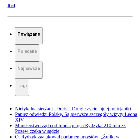
Red
Powiązane
Polecane
Najnowsze
Tagi
Nietykalna sierżant „Doris”. Drugie życie tajnej policjantki
Papież odwiedzi Polskę. Są pierwsze szczegóły wizyty Leona
XIV
Ministerstwo żąda od fundacji ojca Rydzyka 210 mln zł.
Pozew czeka w sądzie
O. Rydzyk zaatakował parlamentarzystów. „Żuliki w