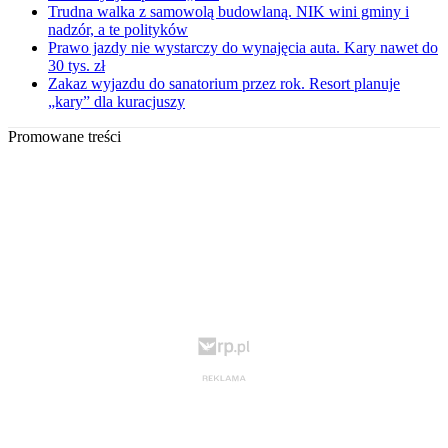
Trudna walka z samowolą budowlaną. NIK wini gminy i
nadzór, a te polityków
Prawo jazdy nie wystarczy do wynajęcia auta. Kary nawet do
30 tys. zł
Zakaz wyjazdu do sanatorium przez rok. Resort planuje
„kary” dla kuracjuszy
Promowane treści