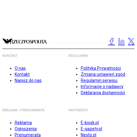
KONTAKT
REGULAMIN
O nas
Polityka Prywatności
Kontakt
Zmiana ustawień zgód
Napisz do nas
Regulamin serwisu
Informacje o nadawcy
Deklaracja dostępności
REKLAMA I PRENUMERATA
PARTNERZY
Reklama
E-kiosk.pl
Ogłoszenia
E-gazety.pl
Prenumerata
Nexto.pl