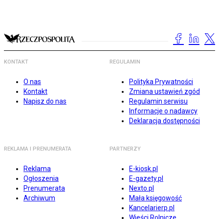
KONTAKT
REGULAMIN
O nas
Polityka Prywatności
Kontakt
Zmiana ustawień zgód
Napisz do nas
Regulamin serwisu
Informacje o nadawcy
Deklaracja dostępności
REKLAMA I PRENUMERATA
PARTNERZY
Reklama
E-kiosk.pl
Ogłoszenia
E-gazety.pl
Prenumerata
Nexto.pl
Archiwum
Mała księgowość
Kancelarierp.pl
Wieści Rolnicze