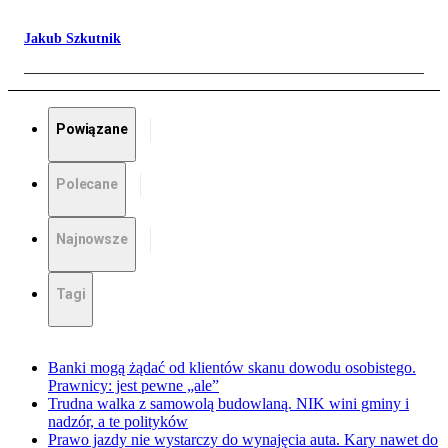
Jakub Szkutnik
Powiązane
Polecane
Najnowsze
Tagi
Banki mogą żądać od klientów skanu dowodu osobistego.
Prawnicy: jest pewne „ale”
Trudna walka z samowolą budowlaną. NIK wini gminy i
nadzór, a te polityków
Prawo jazdy nie wystarczy do wynajęcia auta. Kary nawet do