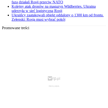
fazą działań Rosji przeciw NATO
Kolejny atak dronów na magazyn Wildberries. Ukraina
uderzyła w sieć logistyczną Rosji
Ukraińcy zaatakowali obiekt oddalony o 1300 km od frontu.
Zełenski: Rosja musi wybrać pokój
Promowane treści