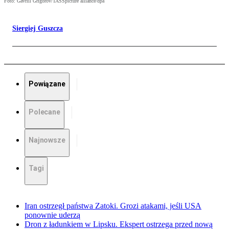
Foto: Gavriil Grigorov/TASSpicture alliance/dpa
Siergiej Guszcza
Powiązane
Polecane
Najnowsze
Tagi
Iran ostrzegł państwa Zatoki. Grozi atakami, jeśli USA
ponownie uderzą
Dron z ładunkiem w Lipsku. Ekspert ostrzega przed nową