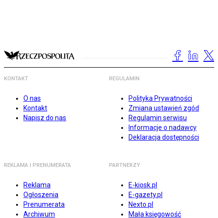
KONTAKT
REGULAMIN
O nas
Polityka Prywatności
Kontakt
Zmiana ustawień zgód
Napisz do nas
Regulamin serwisu
Informacje o nadawcy
Deklaracja dostępności
REKLAMA I PRENUMERATA
PARTNERZY
Reklama
E-kiosk.pl
Ogłoszenia
E-gazety.pl
Prenumerata
Nexto.pl
Archiwum
Mała księgowość