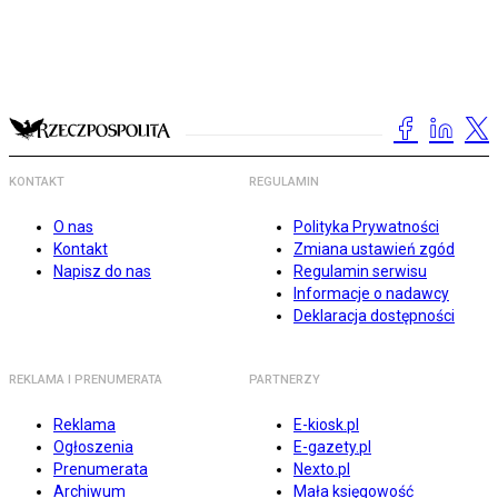
KONTAKT
REGULAMIN
O nas
Polityka Prywatności
Kontakt
Zmiana ustawień zgód
Napisz do nas
Regulamin serwisu
Informacje o nadawcy
Deklaracja dostępności
REKLAMA I PRENUMERATA
PARTNERZY
Reklama
E-kiosk.pl
Ogłoszenia
E-gazety.pl
Prenumerata
Nexto.pl
Archiwum
Mała księgowość