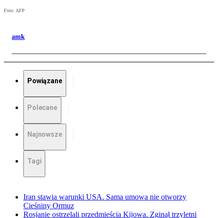
Foto: AFP
amk
Powiązane
Polecane
Najnowsze
Tagi
Iran stawia warunki USA. Sama umowa nie otworzy
Cieśniny Ormuz
Rosjanie ostrzelali przedmieścia Kijowa. Zginął trzyletni