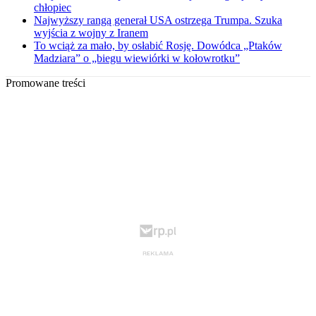
chłopiec
Najwyższy rangą generał USA ostrzega Trumpa. Szuka
wyjścia z wojny z Iranem
To wciąż za mało, by osłabić Rosję. Dowódca „Ptaków
Madziara” o „biegu wiewiórki w kołowrotku”
Promowane treści