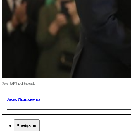
Foto: PAP/Paweł Supernak
Jacek Nizinkiewicz
Powiązane