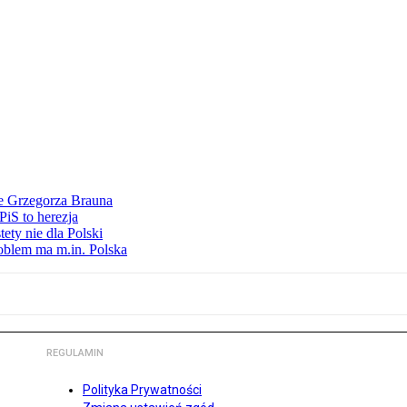
ie Grzegorza Brauna
iS to herezja
ety nie dla Polski
oblem ma m.in. Polska
REGULAMIN
Polityka Prywatności