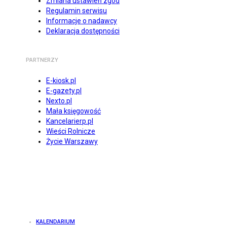
Zmiana ustawień zgód
Regulamin serwisu
Informacje o nadawcy
Deklaracja dostępności
PARTNERZY
E-kiosk.pl
E-gazety.pl
Nexto.pl
Mała księgowość
Kancelarierp.pl
Wieści Rolnicze
Życie Warszawy
KALENDARIUM