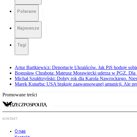
Polecane
Najnowsze
Tagi
Artur Bartkiewicz: Deportacje Ukraińców. Jak PiS hoduje sob
Bogusław Chrabota: Mateusz Morawiecki uderza w PGZ. Dla P
Michał Szułdrzyński: Dobry rok dla Karola Nawrockiego. Niest
Marek Kutarba: USA brakuje zaawansowanej amunicji. Ale pr
Promowane treści
KONTAKT
O nas