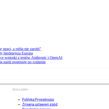
straci, a rubla nie zarobi”
ty biedniejsza Europa
ce wnioski z testów Anthropic i OpenAI
 partii postępuje po rozłamie
REGULAMIN
Polityka Prywatności
Zmiana ustawień zgód