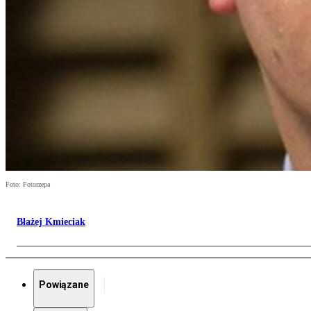
Foto: Fotorzepa
Błażej Kmieciak
Powiązane