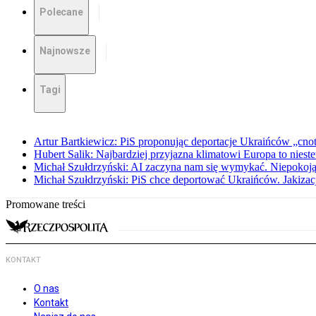
Polecane
Najnowsze
Tagi
Artur Bartkiewicz: PiS proponując deportacje Ukraińców „cnotę 
Hubert Salik: Najbardziej przyjazna klimatowi Europa to nieste
Michał Szułdrzyński: AI zaczyna nam się wymykać. Niepokoją
Michał Szułdrzyński: PiS chce deportować Ukraińców. Jakizacja
Promowane treści
KONTAKT
O nas
Kontakt