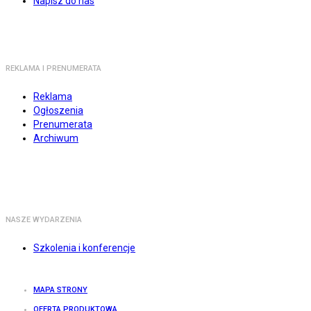
Napisz do nas
REKLAMA I PRENUMERATA
Reklama
Ogłoszenia
Prenumerata
Archiwum
NASZE WYDARZENIA
Szkolenia i konferencje
MAPA STRONY
OFERTA PRODUKTOWA