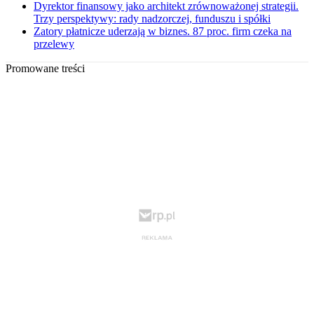
Dyrektor finansowy jako architekt zrównoważonej strategii.
Trzy perspektywy: rady nadzorczej, funduszu i spółki
Zatory płatnicze uderzają w biznes. 87 proc. firm czeka na
przelewy
Promowane treści