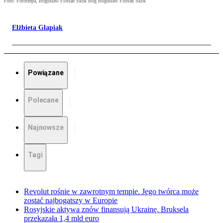
Foto: Fotorzepa, Bogusław Florian Skok Bog Bogusław Florian Skok
Elżbieta Glapiak
Powiązane
Polecane
Najnowsze
Tagi
Revolut rośnie w zawrotnym tempie. Jego twórca może
zostać najbogatszy w Europie
Rosyjskie aktywa znów finansują Ukrainę. Bruksela
przekazała 1,4 mld euro