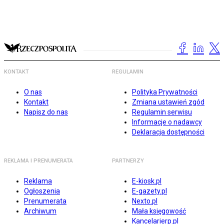
KONTAKT
REGULAMIN
O nas
Polityka Prywatności
Kontakt
Zmiana ustawień zgód
Napisz do nas
Regulamin serwisu
Informacje o nadawcy
Deklaracja dostępności
REKLAMA I PRENUMERATA
PARTNERZY
Reklama
E-kiosk.pl
Ogłoszenia
E-gazety.pl
Prenumerata
Nexto.pl
Archiwum
Mała księgowość
Kancelarierp.pl