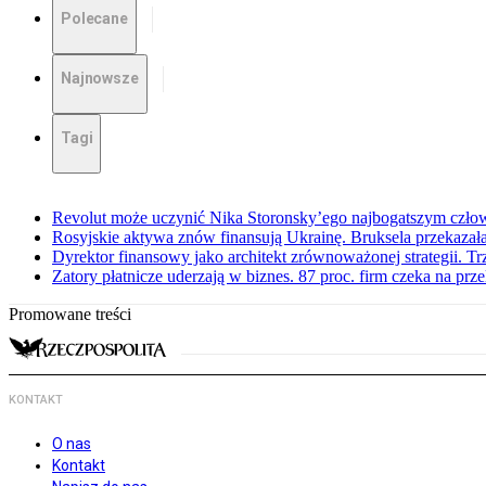
Polecane
Najnowsze
Tagi
Revolut może uczynić Nika Storonsky’ego najbogatszym czło
Rosyjskie aktywa znów finansują Ukrainę. Bruksela przekazała
Dyrektor finansowy jako architekt zrównoważonej strategii. Tr
Zatory płatnicze uderzają w biznes. 87 proc. firm czeka na prz
Promowane treści
KONTAKT
O nas
Kontakt