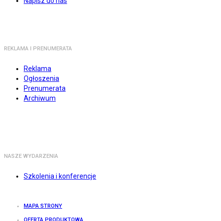
Napisz do nas
REKLAMA I PRENUMERATA
Reklama
Ogłoszenia
Prenumerata
Archiwum
NASZE WYDARZENIA
Szkolenia i konferencje
MAPA STRONY
OFERTA PRODUKTOWA