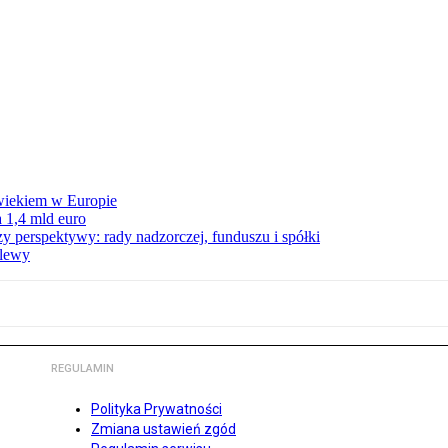
wiekiem w Europie
 1,4 mld euro
zy perspektywy: rady nadzorczej, funduszu i spółki
elewy
REGULAMIN
Polityka Prywatności
Zmiana ustawień zgód