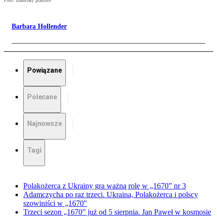
Foto: materiały prasowe
Barbara Hollender
Powiązane
Polecane
Najnowsze
Tagi
Polakożerca z Ukrainy gra ważną rolę w „1670” nr 3
Adamczycha po raz trzeci. Ukraina, Polakożerca i polscy
szowiniści w „1670"
Trzeci sezon „1670” już od 5 sierpnia. Jan Paweł w kosmosie