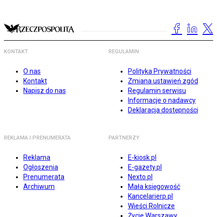
KONTAKT
REGULAMIN
O nas
Polityka Prywatności
Kontakt
Zmiana ustawień zgód
Napisz do nas
Regulamin serwisu
Informacje o nadawcy
Deklaracja dostępności
REKLAMA I PRENUMERATA
PARTNERZY
Reklama
E-kiosk.pl
Ogłoszenia
E-gazety.pl
Prenumerata
Nexto.pl
Archiwum
Mała księgowość
Kancelarierp.pl
Wieści Rolnicze
Życie Warszawy