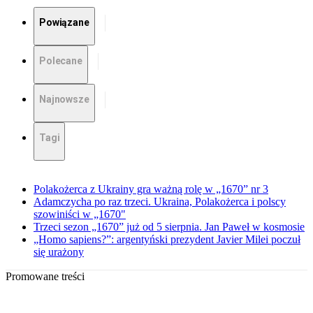
Powiązane
Polecane
Najnowsze
Tagi
Polakożerca z Ukrainy gra ważną rolę w „1670” nr 3
Adamczycha po raz trzeci. Ukraina, Polakożerca i polscy
szowiniści w „1670"
Trzeci sezon „1670” już od 5 sierpnia. Jan Paweł w kosmosie
„Homo sapiens?”: argentyński prezydent Javier Milei poczuł
się urażony
Promowane treści