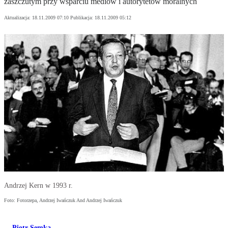
zaszczutym przy wsparciu mediów i autorytetów moralnych
Aktualizacja:
18.11.2009 07:10
Publikacja:
18.11.2009 05:12
Andrzej Kern w 1993 r.
Foto: Fotorzepa, Andrzej Iwańczuk And Andrzej Iwańczuk
Piotr Semka