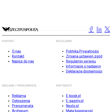
KONTAKT
REGULAMIN
O nas
Polityka Prywatności
Kontakt
Zmiana ustawień zgód
Napisz do nas
Regulamin serwisu
Informacje o nadawcy
Deklaracja dostępności
REKLAMA I PRENUMERATA
PARTNERZY
Reklama
E-kiosk.pl
Ogłoszenia
E-gazety.pl
Prenumerata
Nexto.pl
Archiwum
Mała księgowość