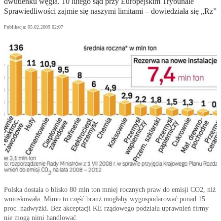
dwutlenku węgla. 10 lutego sąd przy Europejskim Trybunale
Sprawiedliwości zajmie się naszymi limitami – dowiedziała się „Rz”
Publikacja:
05.02.2009 02:07
Polska dostała o blisko 80 mln ton mniej rocznych praw do emisji CO2, niż
wnioskowała. Mimo to część branż mogłaby wygospodarować ponad 15
proc. nadwyżki. Bez akceptacji KE rządowego podziału uprawnień firmy
nie mogą nimi handlować.