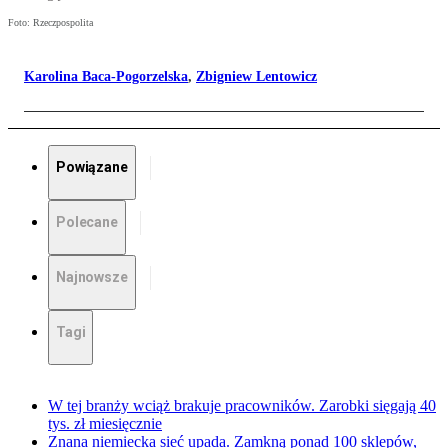
Foto: Rzeczpospolita
Karolina Baca-Pogorzelska
,
Zbigniew Lentowicz
Powiązane
Polecane
Najnowsze
Tagi
W tej branży wciąż brakuje pracowników. Zarobki sięgają 40
tys. zł miesięcznie
Znana niemiecka sieć upada. Zamkną ponad 100 sklepów,