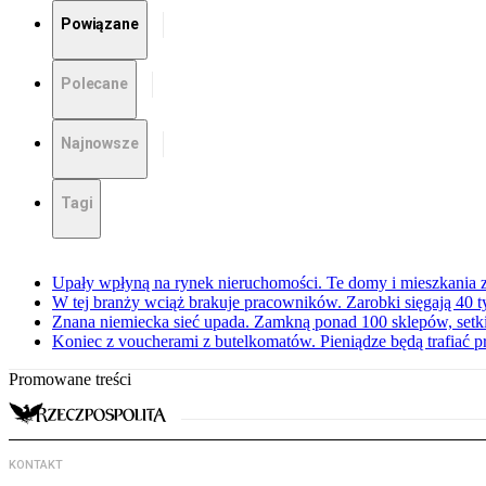
Powiązane
Polecane
Najnowsze
Tagi
Upały wpłyną na rynek nieruchomości. Te domy i mieszkania z
W tej branży wciąż brakuje pracowników. Zarobki sięgają 40 ty
Znana niemiecka sieć upada. Zamkną ponad 100 sklepów, set
Koniec z voucherami z butelkomatów. Pieniądze będą trafiać p
Promowane treści
KONTAKT