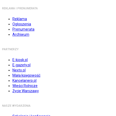
REKLAMA I PRENUMERATA
Reklama
Ogłoszenia
Prenumerata
Archiwum
PARTNERZY
E-kiosk.pl
E-gazety.pl
Nexto.pl
Mała księgowość
Kancelarierp.pl
Wieści Rolnicze
Życie Warszawy
NASZE WYDARZENIA