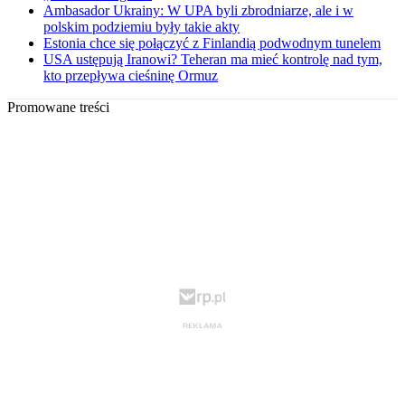
Ambasador Ukrainy: W UPA byli zbrodniarze, ale i w
polskim podziemiu były takie akty
Estonia chce się połączyć z Finlandią podwodnym tunelem
USA ustępują Iranowi? Teheran ma mieć kontrolę nad tym,
kto przepływa cieśninę Ormuz
Promowane treści