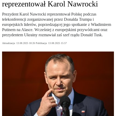
reprezentował Karol Nawrocki
Prezydent Karol Nawrocki reprezentował Polskę podczas
telekonferencji zorganizowanej przez Donalda Trumpa i
europejskich liderów, poprzedzającej jego spotkanie z Władimirem
Putinem na Alasce. Wcześniej z europejskimi przywódcami oraz
prezydentem Ukrainy rozmawiał zaś szef rządu Donald Tusk.
Aktualizacja:
13.08.2025 18:26
Publikacja:
13.08.2025 15:57