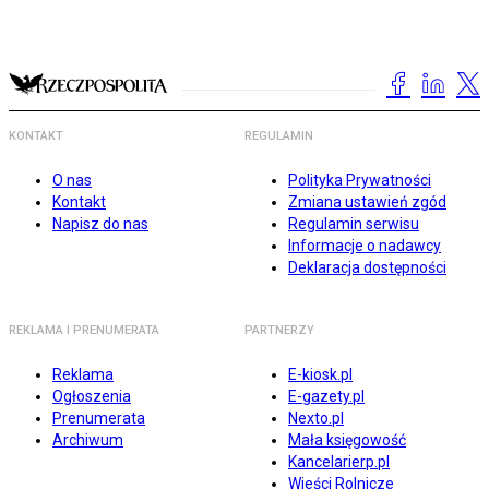
KONTAKT
REGULAMIN
O nas
Polityka Prywatności
Kontakt
Zmiana ustawień zgód
Napisz do nas
Regulamin serwisu
Informacje o nadawcy
Deklaracja dostępności
REKLAMA I PRENUMERATA
PARTNERZY
Reklama
E-kiosk.pl
Ogłoszenia
E-gazety.pl
Prenumerata
Nexto.pl
Archiwum
Mała księgowość
Kancelarierp.pl
Wieści Rolnicze