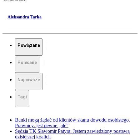
Foto: Adobe stock
Aleksandra Tarka
Powiązane
Polecane
Najnowsze
Tagi
Banki mogą żądać od klientów skanu dowodu osobistego.
Prawnicy: jest pewne „ale”
Sędzia TK Sławomir Patyra: Jestem zawiedziony postawą
dzisiejszej koalicji