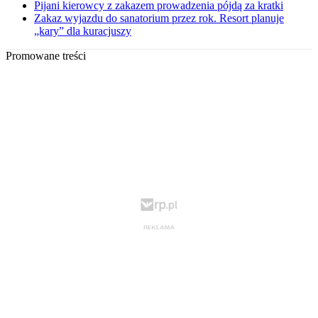
Pijani kierowcy z zakazem prowadzenia pójdą za kratki
Zakaz wyjazdu do sanatorium przez rok. Resort planuje
„kary” dla kuracjuszy
Promowane treści