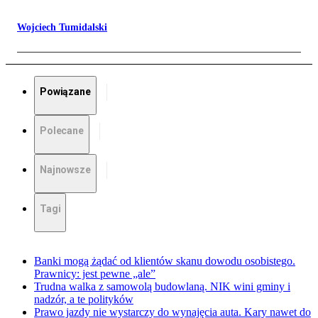
Wojciech Tumidalski
Powiązane
Polecane
Najnowsze
Tagi
Banki mogą żądać od klientów skanu dowodu osobistego.
Prawnicy: jest pewne „ale”
Trudna walka z samowolą budowlaną. NIK wini gminy i
nadzór, a te polityków
Prawo jazdy nie wystarczy do wynajęcia auta. Kary nawet do