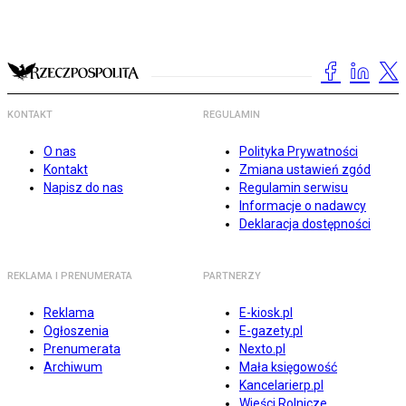
KONTAKT
REGULAMIN
O nas
Polityka Prywatności
Kontakt
Zmiana ustawień zgód
Napisz do nas
Regulamin serwisu
Informacje o nadawcy
Deklaracja dostępności
REKLAMA I PRENUMERATA
PARTNERZY
Reklama
E-kiosk.pl
Ogłoszenia
E-gazety.pl
Prenumerata
Nexto.pl
Archiwum
Mała księgowość
Kancelarierp.pl
Wieści Rolnicze