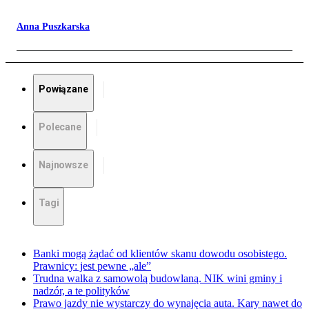
Anna Puszkarska
Powiązane
Polecane
Najnowsze
Tagi
Banki mogą żądać od klientów skanu dowodu osobistego.
Prawnicy: jest pewne „ale”
Trudna walka z samowolą budowlaną. NIK wini gminy i
nadzór, a te polityków
Prawo jazdy nie wystarczy do wynajęcia auta. Kary nawet do