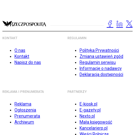
KONTAKT
REGULAMIN
O nas
Polityka Prywatności
Kontakt
Zmiana ustawień zgód
Napisz do nas
Regulamin serwisu
Informacje o nadawcy
Deklaracja dostępności
REKLAMA I PRENUMERATA
PARTNERZY
Reklama
E-kiosk.pl
Ogłoszenia
E-gazety.pl
Prenumerata
Nexto.pl
Archiwum
Mała księgowość
Kancelarierp.pl
Wieści Rolnicze