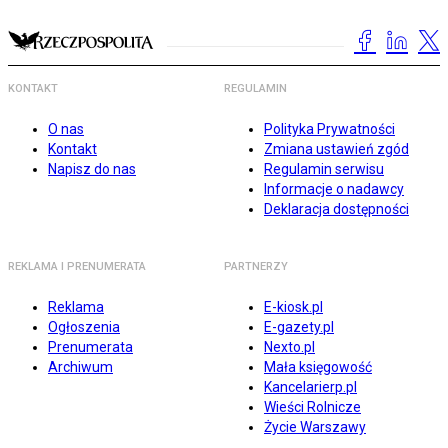
KONTAKT
REGULAMIN
O nas
Polityka Prywatności
Kontakt
Zmiana ustawień zgód
Napisz do nas
Regulamin serwisu
Informacje o nadawcy
Deklaracja dostępności
REKLAMA I PRENUMERATA
PARTNERZY
Reklama
E-kiosk.pl
Ogłoszenia
E-gazety.pl
Prenumerata
Nexto.pl
Archiwum
Mała księgowość
Kancelarierp.pl
Wieści Rolnicze
Życie Warszawy