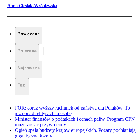
Anna Cieślak-Wróblewska
Powiązane
Polecane
Najnowsze
Tagi
FOR: coraz wyższy rachunek od państwa dla Polaków. To
już ponad 53 tys. zł na osobę
Minister finansów o podatkach i cenach paliw. Program CPN
może zostać przywrócony
Ogień spala budżety krajów europejskich. Pożary pochłaniają
gigantyczne kwoty