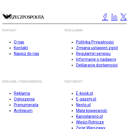
KONTAKT
REGULAMIN
O nas
Polityka Prywatności
Kontakt
Zmiana ustawień zgód
Napisz do nas
Regulamin serwisu
Informacje o nadawcy
Deklaracja dostępności
REKLAMA I PRENUMERATA
PARTNERZY
Reklama
E-kiosk.pl
Ogłoszenia
E-gazety.pl
Prenumerata
Nexto.pl
Archiwum
Mała księgowość
Kancelarierp.pl
Wieści Rolnicze
Życie Warszawy