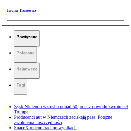
Iwona Trusewicz
Powiązane
Polecane
Najnowsze
Tagi
Zysk Nintendo wzrósł o ponad 50 proc. z powodu zwrotu ceł
Trumpa
Producenci aut w Niemczech zaciskają pasa. Potężne
zwolnienia i oszczędności
SpaceX mocno traci po wynikach