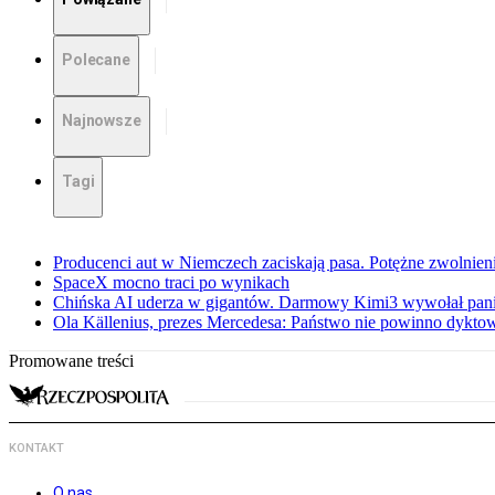
Polecane
Najnowsze
Tagi
Producenci aut w Niemczech zaciskają pasa. Potężne zwolnieni
SpaceX mocno traci po wynikach
Chińska AI uderza w gigantów. Darmowy Kimi3 wywołał pani
Ola Källenius, prezes Mercedesa: Państwo nie powinno dykto
Promowane treści
KONTAKT
O nas