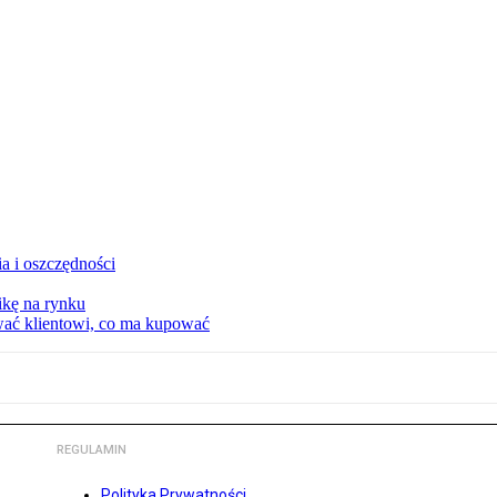
a i oszczędności
kę na rynku
wać klientowi, co ma kupować
REGULAMIN
Polityka Prywatności