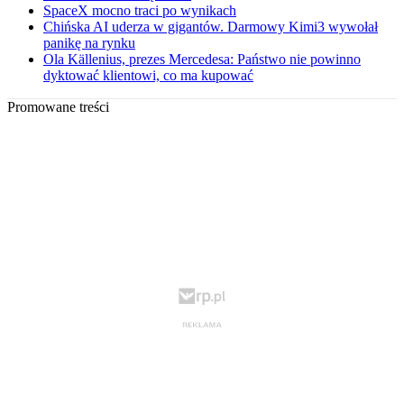
SpaceX mocno traci po wynikach
Chińska AI uderza w gigantów. Darmowy Kimi3 wywołał
panikę na rynku
Ola Källenius, prezes Mercedesa: Państwo nie powinno
dyktować klientowi, co ma kupować
Promowane treści