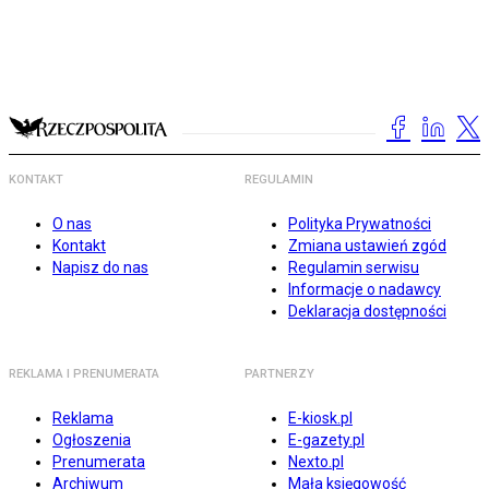
KONTAKT
REGULAMIN
O nas
Polityka Prywatności
Kontakt
Zmiana ustawień zgód
Napisz do nas
Regulamin serwisu
Informacje o nadawcy
Deklaracja dostępności
REKLAMA I PRENUMERATA
PARTNERZY
Reklama
E-kiosk.pl
Ogłoszenia
E-gazety.pl
Prenumerata
Nexto.pl
Archiwum
Mała księgowość