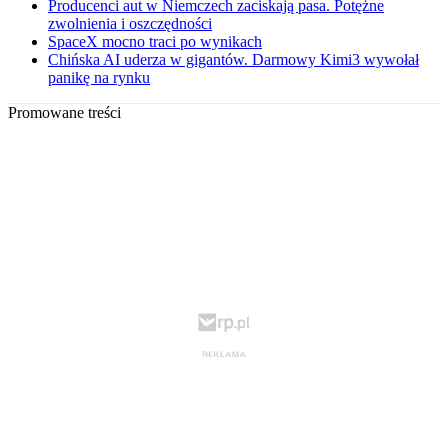
Producenci aut w Niemczech zaciskają pasa. Potężne
zwolnienia i oszczędności
SpaceX mocno traci po wynikach
Chińska AI uderza w gigantów. Darmowy Kimi3 wywołał
panikę na rynku
Promowane treści