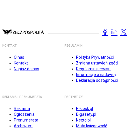
KONTAKT
REGULAMIN
O nas
Polityka Prywatności
Kontakt
Zmiana ustawień zgód
Napisz do nas
Regulamin serwisu
Informacje o nadawcy
Deklaracja dostępności
REKLAMA I PRENUMERATA
PARTNERZY
Reklama
E-kiosk.pl
Ogłoszenia
E-gazety.pl
Prenumerata
Nexto.pl
Archiwum
Mała księgowość