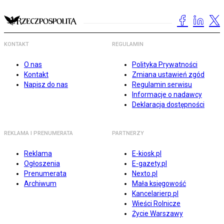
KONTAKT
REGULAMIN
O nas
Polityka Prywatności
Kontakt
Zmiana ustawień zgód
Napisz do nas
Regulamin serwisu
Informacje o nadawcy
Deklaracja dostępności
REKLAMA I PRENUMERATA
PARTNERZY
Reklama
E-kiosk.pl
Ogłoszenia
E-gazety.pl
Prenumerata
Nexto.pl
Archiwum
Mała księgowość
Kancelarierp.pl
Wieści Rolnicze
Życie Warszawy