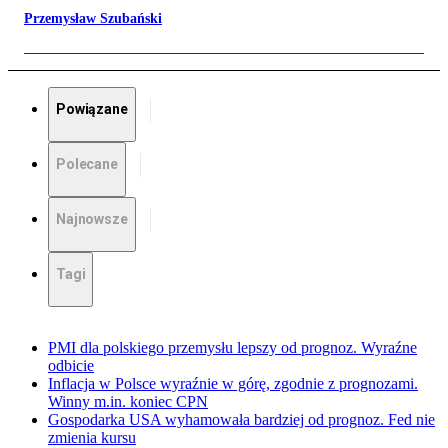
Przemysław Szubański
Powiązane
Polecane
Najnowsze
Tagi
PMI dla polskiego przemysłu lepszy od prognoz. Wyraźne
odbicie
Inflacja w Polsce wyraźnie w górę, zgodnie z prognozami.
Winny m.in. koniec CPN
Gospodarka USA wyhamowała bardziej od prognoz. Fed nie
zmienia kursu