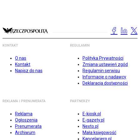
KONTAKT
REGULAMIN
O nas
Polityka Prywatności
Kontakt
Zmiana ustawień zgód
Napisz do nas
Regulamin serwisu
Informacje o nadawcy
Deklaracja dostępności
REKLAMA I PRENUMERATA
PARTNERZY
Reklama
E-kiosk.pl
Ogłoszenia
E-gazety.pl
Prenumerata
Nexto.pl
Archiwum
Mała księgowość
Kancelarierp.pl