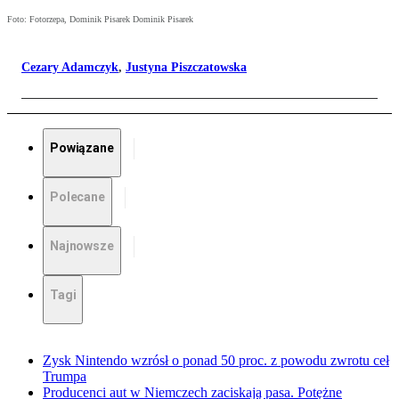
Foto: Fotorzepa, Dominik Pisarek Dominik Pisarek
Cezary Adamczyk
,
Justyna Piszczatowska
Powiązane
Polecane
Najnowsze
Tagi
Zysk Nintendo wzrósł o ponad 50 proc. z powodu zwrotu ceł
Trumpa
Producenci aut w Niemczech zaciskają pasa. Potężne