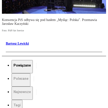
Konwencja PiS odbywa się pod hasłem „Myśląc: Polska”. Przemawia
Jarosław Kaczyński
Foto: PAP/Art Service
Bartosz Lewicki
Powiązane
Polecane
Najnowsze
Tagi