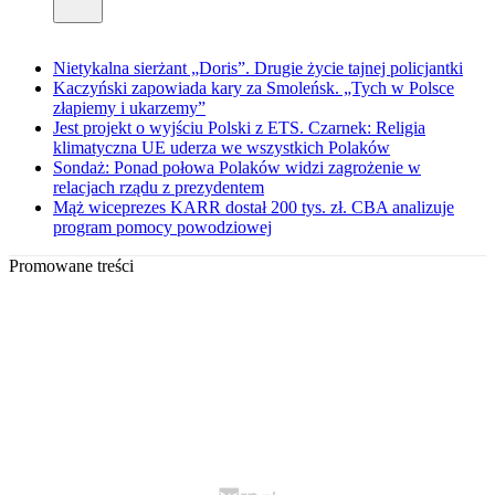
Nietykalna sierżant „Doris”. Drugie życie tajnej policjantki
Kaczyński zapowiada kary za Smoleńsk. „Tych w Polsce
złapiemy i ukarzemy”
Jest projekt o wyjściu Polski z ETS. Czarnek: Religia
klimatyczna UE uderza we wszystkich Polaków
Sondaż: Ponad połowa Polaków widzi zagrożenie w
relacjach rządu z prezydentem
Mąż wiceprezes KARR dostał 200 tys. zł. CBA analizuje
program pomocy powodziowej
Promowane treści