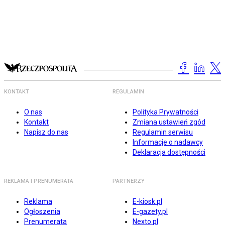
KONTAKT
REGULAMIN
O nas
Polityka Prywatności
Kontakt
Zmiana ustawień zgód
Napisz do nas
Regulamin serwisu
Informacje o nadawcy
Deklaracja dostępności
REKLAMA I PRENUMERATA
PARTNERZY
Reklama
E-kiosk.pl
Ogłoszenia
E-gazety.pl
Prenumerata
Nexto.pl