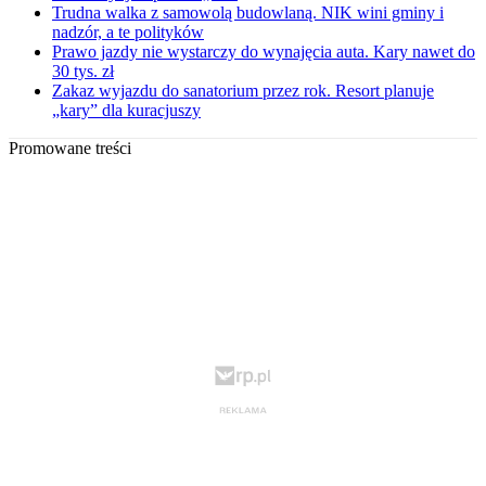
Trudna walka z samowolą budowlaną. NIK wini gminy i
nadzór, a te polityków
Prawo jazdy nie wystarczy do wynajęcia auta. Kary nawet do
30 tys. zł
Zakaz wyjazdu do sanatorium przez rok. Resort planuje
„kary” dla kuracjuszy
Promowane treści