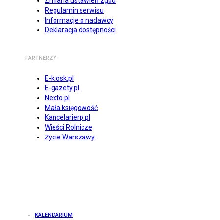
Zmiana ustawień zgód
Regulamin serwisu
Informacje o nadawcy
Deklaracja dostępności
PARTNERZY
E-kiosk.pl
E-gazety.pl
Nexto.pl
Mała księgowość
Kancelarierp.pl
Wieści Rolnicze
Życie Warszawy
KALENDARIUM