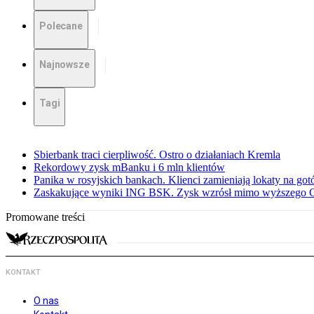
Polecane
Najnowsze
Tagi
Sbierbank traci cierpliwość. Ostro o działaniach Kremla
Rekordowy zysk mBanku i 6 mln klientów
Panika w rosyjskich bankach. Klienci zamieniają lokaty na go
Zaskakujące wyniki ING BSK. Zysk wzrósł mimo wyższego 
Promowane treści
KONTAKT
O nas