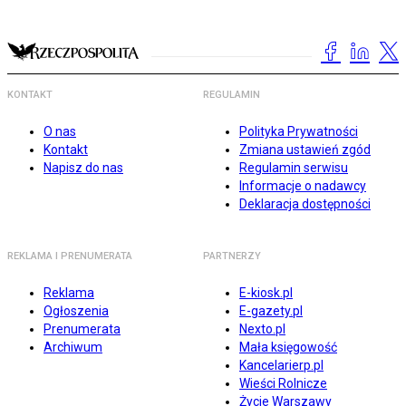
KONTAKT
REGULAMIN
O nas
Polityka Prywatności
Kontakt
Zmiana ustawień zgód
Napisz do nas
Regulamin serwisu
Informacje o nadawcy
Deklaracja dostępności
REKLAMA I PRENUMERATA
PARTNERZY
Reklama
E-kiosk.pl
Ogłoszenia
E-gazety.pl
Prenumerata
Nexto.pl
Archiwum
Mała księgowość
Kancelarierp.pl
Wieści Rolnicze
Życie Warszawy