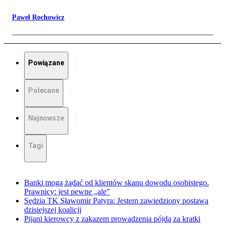
Paweł Rochowicz
Powiązane
Polecane
Najnowsze
Tagi
Banki mogą żądać od klientów skanu dowodu osobistego.
Prawnicy: jest pewne „ale”
Sędzia TK Sławomir Patyra: Jestem zawiedziony postawą
dzisiejszej koalicji
Pijani kierowcy z zakazem prowadzenia pójdą za kratki