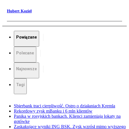
Hubert Kozieł
Powiązane
Polecane
Najnowsze
Tagi
Sbierbank traci cierpliwość. Ostro o działaniach Kremla
Rekordowy zysk mBanku i 6 mln klientów
Panika w rosyjskich bankach. Klienci zamieniają lokaty na
gotówkę
Zaskakujące wyniki ING BSK. Zysk wzrósł mimo wyższego