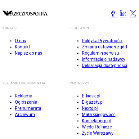
KONTAKT
REGULAMIN
O nas
Polityka Prywatności
Kontakt
Zmiana ustawień zgód
Napisz do nas
Regulamin serwisu
Informacje o nadawcy
Deklaracja dostępności
REKLAMA I PRENUMERATA
PARTNERZY
Reklama
E-kiosk.pl
Ogłoszenia
E-gazety.pl
Prenumerata
Nexto.pl
Archiwum
Mała księgowość
Kancelarierp.pl
Wieści Rolnicze
Życie Warszawy