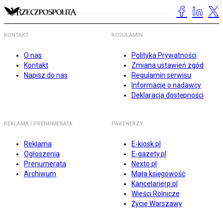
KONTAKT
REGULAMIN
O nas
Polityka Prywatności
Kontakt
Zmiana ustawień zgód
Napisz do nas
Regulamin serwisu
Informacje o nadawcy
Deklaracja dostępności
REKLAMA I PRENUMERATA
PARTNERZY
Reklama
E-kiosk.pl
Ogłoszenia
E-gazety.pl
Prenumerata
Nexto.pl
Archiwum
Mała księgowość
Kancelarierp.pl
Wieści Rolnicze
Życie Warszawy