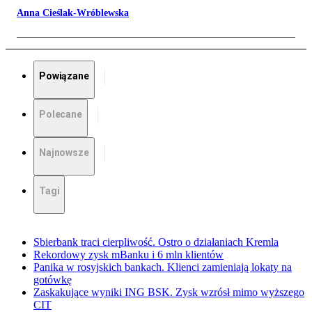
Anna Cieślak-Wróblewska
Powiązane
Polecane
Najnowsze
Tagi
Sbierbank traci cierpliwość. Ostro o działaniach Kremla
Rekordowy zysk mBanku i 6 mln klientów
Panika w rosyjskich bankach. Klienci zamieniają lokaty na
gotówkę
Zaskakujące wyniki ING BSK. Zysk wzrósł mimo wyższego
CIT