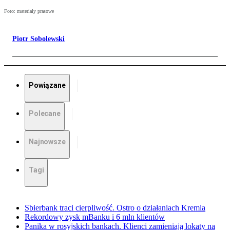
Foto: materiały prasowe
Piotr Sobolewski
Powiązane
Polecane
Najnowsze
Tagi
Sbierbank traci cierpliwość. Ostro o działaniach Kremla
Rekordowy zysk mBanku i 6 mln klientów
Panika w rosyjskich bankach. Klienci zamieniają lokaty na