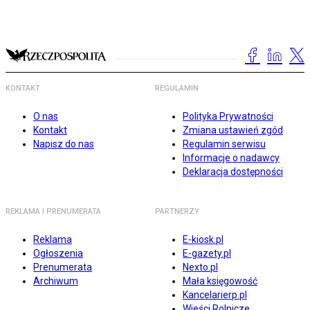
KONTAKT
REGULAMIN
O nas
Polityka Prywatności
Kontakt
Zmiana ustawień zgód
Napisz do nas
Regulamin serwisu
Informacje o nadawcy
Deklaracja dostępności
REKLAMA I PRENUMERATA
PARTNERZY
Reklama
E-kiosk.pl
Ogłoszenia
E-gazety.pl
Prenumerata
Nexto.pl
Archiwum
Mała księgowość
Kancelarierp.pl
Wieści Rolnicze