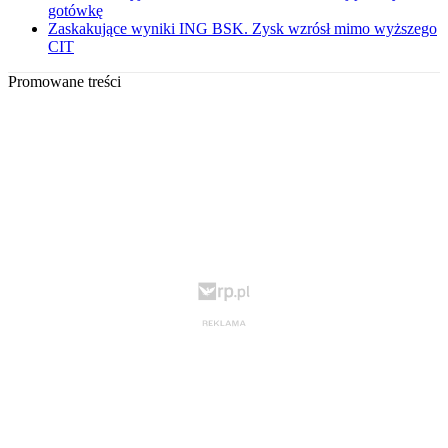
gotówkę
Zaskakujące wyniki ING BSK. Zysk wzrósł mimo wyższego
CIT
Promowane treści