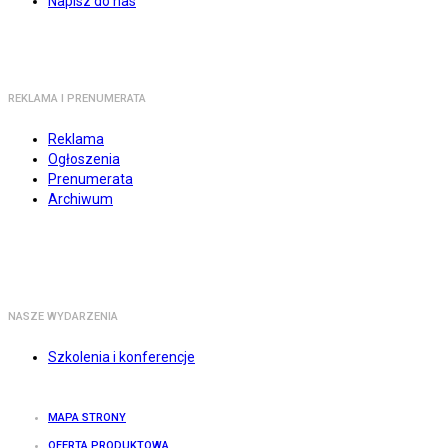
Napisz do nas
REKLAMA I PRENUMERATA
Reklama
Ogłoszenia
Prenumerata
Archiwum
NASZE WYDARZENIA
Szkolenia i konferencje
MAPA STRONY
OFERTA PRODUKTOWA