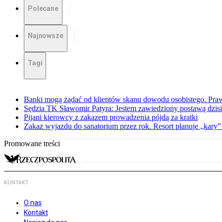
Polecane
Najnowsze
Tagi
Banki mogą żądać od klientów skanu dowodu osobistego. Praw
Sędzia TK Sławomir Patyra: Jestem zawiedziony postawą dzisiej
Pijani kierowcy z zakazem prowadzenia pójdą za kratki
Zakaz wyjazdu do sanatorium przez rok. Resort planuje „kary”
Promowane treści
KONTAKT
O nas
Kontakt