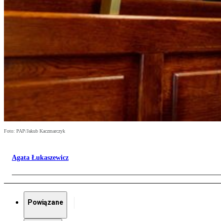
Foto: PAP/Jakub Kaczmarczyk
Agata Łukaszewicz
Powiązane