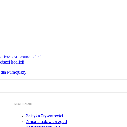
nicy: jest pewne „ale”
szej koalicji
 dla kuracjuszy
REGULAMIN
Polityka Prywatności
Zmiana ustawień zgód