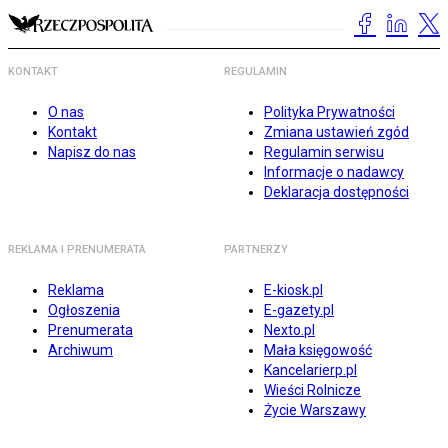
KONTAKT
REGULAMIN
O nas
Polityka Prywatności
Kontakt
Zmiana ustawień zgód
Napisz do nas
Regulamin serwisu
Informacje o nadawcy
Deklaracja dostępności
REKLAMA I PRENUMERATA
PARTNERZY
Reklama
E-kiosk.pl
Ogłoszenia
E-gazety.pl
Prenumerata
Nexto.pl
Archiwum
Mała księgowość
Kancelarierp.pl
Wieści Rolnicze
Życie Warszawy