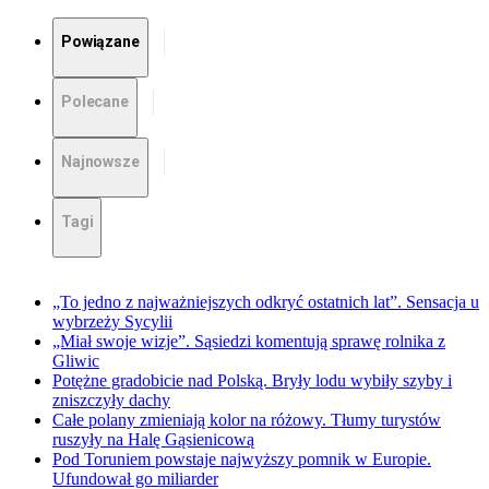
Powiązane
Polecane
Najnowsze
Tagi
„To jedno z najważniejszych odkryć ostatnich lat”. Sensacja u
wybrzeży Sycylii
„Miał swoje wizje”. Sąsiedzi komentują sprawę rolnika z
Gliwic
Potężne gradobicie nad Polską. Bryły lodu wybiły szyby i
zniszczyły dachy
Całe polany zmieniają kolor na różowy. Tłumy turystów
ruszyły na Halę Gąsienicową
Pod Toruniem powstaje najwyższy pomnik w Europie.
Ufundował go miliarder